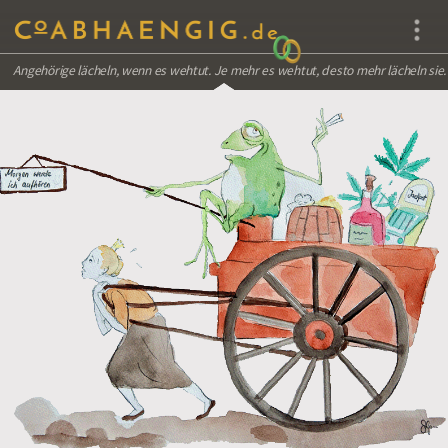
Angehörige lächeln, wenn es wehtut. Je mehr es wehtut, desto mehr lächeln sie.